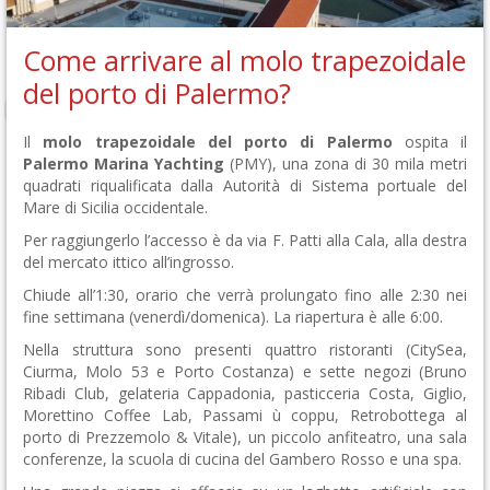
Come arrivare al molo trapezoidale
del porto di Palermo?
Il
molo trapezoidale del porto di Palermo
ospita il
Palermo Marina Yachting
(PMY), una zona di 30 mila metri
quadrati riqualificata dalla Autorità di Sistema portuale del
Mare di Sicilia occidentale.
Per raggiungerlo l’accesso è da via F. Patti alla Cala, alla destra
del mercato ittico all’ingrosso.
Chiude all’1:30, orario che verrà prolungato fino alle 2:30 nei
fine settimana (venerdì/domenica). La riapertura è alle 6:00.
Nella struttura sono presenti quattro ristoranti (CitySea,
Ciurma, Molo 53 e Porto Costanza) e sette negozi (Bruno
Ribadi Club, gelateria Cappadonia, pasticceria Costa, Giglio,
Morettino Coffee Lab, Passami ù coppu, Retrobottega al
porto di Prezzemolo & Vitale), un piccolo anfiteatro, una sala
conferenze, la scuola di cucina del Gambero Rosso e una spa.