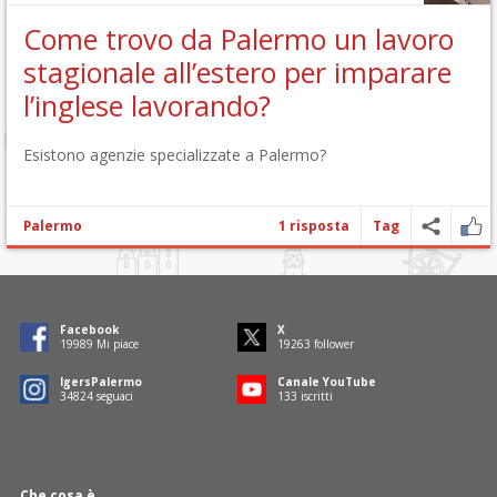
Come trovo da Palermo un lavoro
stagionale all’estero per imparare
l’inglese lavorando?
Esistono agenzie specializzate a Palermo?
Palermo
1 risposta
Tag
Facebook
X
19989
Mi piace
19263
follower
IgersPalermo
Canale YouTube
34824
seguaci
133
iscritti
Che cosa è