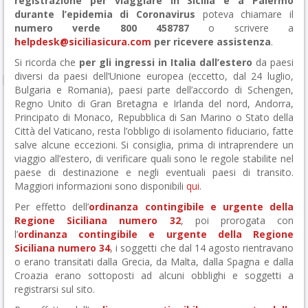
registrazione per viaggiare in Sicilia e a Palermo
durante l’epidemia di Coronavirus
poteva chiamare il
numero verde 800 458787
o scrivere a
helpdesk@siciliasicura.com
per ricevere assistenza
.
Si ricorda che
per gli ingressi in Italia dall’estero
da paesi
diversi da paesi dell’Unione europea (eccetto, dal 24 luglio,
Bulgaria e Romania), paesi parte dell’accordo di Schengen,
Regno Unito di Gran Bretagna e Irlanda del nord, Andorra,
Principato di Monaco, Repubblica di San Marino o Stato della
Città del Vaticano, resta l’obbligo di isolamento fiduciario, fatte
salve alcune eccezioni. Si consiglia, prima di intraprendere un
viaggio all’estero, di verificare quali sono le regole stabilite nel
paese di destinazione e negli eventuali paesi di transito.
Maggiori informazioni sono disponibili
qui
.
Per effetto dell’
ordinanza contingibile e urgente della
Regione Siciliana numero 32
, poi prorogata con
l’
ordinanza contingibile e urgente della Regione
Siciliana numero 34
, i soggetti che dal 14 agosto rientravano
o erano transitati dalla Grecia, da Malta, dalla Spagna e dalla
Croazia erano sottoposti ad alcuni obblighi e soggetti a
registrarsi sul sito.