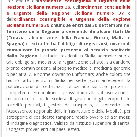
Per effetto dell’
ordinanza contingibile e urgente della
Regione Siciliana numero 36
, dell’
ordinanza contingibile
e urgente della Regione Siciliana numero 37
e
dell’
ordinanza contingibile e urgente della Regione
Siciliana numero 39
chiunque entri dal 30 settembre nel
territorio della Regione provenendo da alcuni Stati Ue
(Croazia, alcune zone della Francia, Grecia, Malta e
Spagna) o extra Ue ha l’obbligo di registrarsi, ovvero di
comunicare la propria presenza al servizio sanitario
della Regione
. I cittadini residenti in Sicilia adempieranno a
tale obbligo sia mediante la registrazione sul sito, sia dandone
pronta comunicazione al proprio medico di medicina generale
o pediatra. Alle norme dovranno uniformarsi anche coloro che
hanno fatto rientro in Sicilia nei sette giorni antecedenti la
pubblicazione dell’ordinanza. Le aziende sanitarie provinciali
competenti territorialmente provvedono alla sottoscrizione di
un protocollo con le società di gestione degli aeroporti, le
autorità portuali, i gestori del trasporto, di concerto con
l’Assessorato regionale delle Infrastrutture e della Mobilità, per
sottoporre al cosiddetto tampone rapido ovvero ad altri mezzi
di indagine diagnostica, validati dall’Istituto superiore di sanità,
i soggetti provenienti dai paesi esteri.