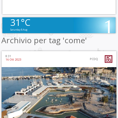
31°C
Saturday 8 Aug
Archivio per tag 'come'
8:31
PCDQ
16 Ott 2023