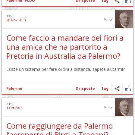
,
Palermo
PCDQ
3 risposte
Tag
19:20
Nino
26 Nov 2013
Come faccio a mandare dei fiori a
una amica che ha partorito a
Pretoria in Australia da Palermo?
Esiste un sistema per fare ordini a distanza, sapete aiutarmi?
Palermo
3 risposte
Tag
23:59
Nino
1 Ott 2013
Come raggiungere da Palermo
l’aeroporto di Birgi a Trapani?