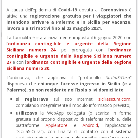
A causa dell’epidemia di
Covid-19
dovuta al
Coronavirus
è
attiva una
registrazione gratuita per i viaggiatori che
intendono arrivare a Palermo e in Sicilia per vacanze,
lavoro o altri motivi fino al 23 maggio 2021
.
La formalità è stata inizialmente imposta il 6 giugno 2020 con
l’
ordinanza contingibile e urgente della Regione
Siciliana numero 24
, poi prorogata con l’
ordinanza
contingibile e urgente della Regione Siciliana numero
27
e con l’
ordinanza contingibile e urgente della Regione
Siciliana numero 30
.
L’ordinanza, che applicava il “protocollo
SiciliaSiCura
”
disponeva che
chiunque facesse ingresso in Sicilia (e a
Palermo), se non residente nell’Isola o ivi domiciliato
:
si registrava
sul sito internet
siciliasicura.com
,
compilando integralmente il modulo informatico previsto;
utilizzava
la WebApp collegata (o scarica in forma
gratuita sul proprio dispositivo di telefonia mobile, dalle
piattaforme
AppleStore
e
Android
, l’applicazione
“SiciliaSiCura”), con finalità di contatto con il sistema
sanitario regionale ed eventuale monitoraggio/assistenza