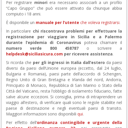
Per registrare
minori
era necessario associarli a un profilo
“Capo Gruppo” che può essere attivato da chiunque abbia
compiuto i 18 anni.
È disponibile un
manuale per l’utente
che voleva registrarsi
.
In particolare
chi riscontrava problemi per effettuare la
registrazione per viaggiare in Sicilia e a Palermo
durante l’epidemia di Coronavirus
poteva chiamare il
numero verde 800 458787
o scrivere a
helpdesk@siciliasicura.com
per ricevere assistenza
.
Si ricorda che
per gli ingressi in Italia dall’estero
da paesi
diversi da paesi dell’Unione europea (eccetto, dal 24 luglio,
Bulgaria e Romania), paesi parte dell’accordo di Schengen,
Regno Unito di Gran Bretagna e Irlanda del nord, Andorra,
Principato di Monaco, Repubblica di San Marino o Stato della
Città del Vaticano, resta l’obbligo di isolamento fiduciario, fatte
salve alcune eccezioni. Si consiglia, prima di intraprendere un
viaggio all’estero, di verificare quali sono le regole stabilite nel
paese di destinazione e negli eventuali paesi di transito.
Maggiori informazioni sono disponibili
qui
.
Per effetto dell’
ordinanza contingibile e urgente della