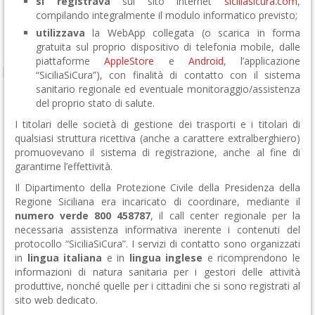
si registrava
sul sito internet
siciliasicura.com
,
compilando integralmente il modulo informatico previsto;
utilizzava
la WebApp collegata (o scarica in forma
gratuita sul proprio dispositivo di telefonia mobile, dalle
piattaforme
AppleStore
e
Android
, l’applicazione
“SiciliaSiCura”), con finalità di contatto con il sistema
sanitario regionale ed eventuale monitoraggio/assistenza
del proprio stato di salute.
I titolari delle società di gestione dei trasporti e i titolari di
qualsiasi struttura ricettiva (anche a carattere extralberghiero)
promuovevano il sistema di registrazione, anche al fine di
garantirne l’effettività.
Il Dipartimento della Protezione Civile della Presidenza della
Regione Siciliana era incaricato di coordinare, mediante il
numero verde 800 458787
, il call center regionale per la
necessaria assistenza informativa inerente i contenuti del
protocollo “SiciliaSiCura”. I servizi di contatto sono organizzati
in
lingua italiana
e in
lingua inglese
e ricomprendono le
informazioni di natura sanitaria per i gestori delle attività
produttive, nonché quelle per i cittadini che si sono registrati al
sito web dedicato.