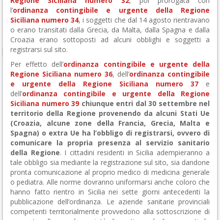
Regione Siciliana numero 32
, poi prorogata con
l’
ordinanza contingibile e urgente della Regione
Siciliana numero 34
, i soggetti che dal 14 agosto rientravano
o erano transitati dalla Grecia, da Malta, dalla Spagna e dalla
Croazia erano sottoposti ad alcuni obblighi e soggetti a
registrarsi sul sito.
Per effetto dell’
ordinanza contingibile e urgente della
Regione Siciliana numero 36
, dell’
ordinanza contingibile
e urgente della Regione Siciliana numero 37
e
dell’
ordinanza contingibile e urgente della Regione
Siciliana numero 39
chiunque entri dal 30 settembre nel
territorio della Regione provenendo da alcuni Stati Ue
(Croazia, alcune zone della Francia, Grecia, Malta e
Spagna) o extra Ue ha l’obbligo di registrarsi, ovvero di
comunicare la propria presenza al servizio sanitario
della Regione
. I cittadini residenti in Sicilia adempieranno a
tale obbligo sia mediante la registrazione sul sito, sia dandone
pronta comunicazione al proprio medico di medicina generale
o pediatra. Alle norme dovranno uniformarsi anche coloro che
hanno fatto rientro in Sicilia nei sette giorni antecedenti la
pubblicazione dell’ordinanza. Le aziende sanitarie provinciali
competenti territorialmente provvedono alla sottoscrizione di