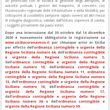
un protocollo con le società di gestione degli aeroporti, le
autorità portuali, i gestori del trasporto, di concerto con
l’Assessorato regionale delle Infrastrutture e della Mobilità, per
sottoporre al cosiddetto tampone rapido ovvero ad altri mezzi
di indagine diagnostica, validati dall’Istituto superiore di sanità,
i soggetti provenienti dai paesi esteri.
Dopo una interruzione dal 30 ottobre dal 14 dicembre
2020 è nuovamente obbligatoria la registrazione su
www.siciliacoronavirus.it
per chiunque arrivi in Sicilia
per effetto dell’
ordinanza contingibile e urgente della
Regione Siciliana numero 64
, dell’
ordinanza contingibile
e urgente della Regione Siciliana numero 3
,
dell’
ordinanza contingibile e urgente della Regione
Siciliana numero 10
, dell’
ordinanza contingibile e
urgente della Regione Siciliana numero 11
,
ordinanza
contingibile e urgente della Regione Siciliana numero
13
, dell’
ordinanza contingibile e urgente della Regione
Siciliana numero 16
, dell’
ordinanza contingibile e
urgente della Regione Siciliana numero 17
,
dell’
ordinanza contingibile e urgente della Regione
Siciliana numero 36
e dell’
ordinanza contingibile e
urgente della Regione Siciliana numero 59
.