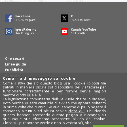
Facebook
X
19989
Mi piace
19263
follower
IgersPalermo
Canale YouTube
34824
seguaci
133
iscritti
Che cosa è
Linee guida
Pubblicità
Contatti
Camurrìa di messaggio sui cookie:
Come il 90% dei siti questo blog usa i cookie (piccoli file
PCDQ - Palermo Come Dove Quando
salvati in maniera sicura sul dispositivo del visitatore) per
funzionare correttamente e per fornire servizi migliori
Domande e risposte su dove, come e quando a Palermo.
mentre clicchi qua e là.
La legislazione comunitaria dell'Ue vuole che te lo diciamo,
ecco perché questa camurrìa di avviso che appare soltanto
la prima volta che ci visiti. Se vuoi saperne di più o negare il
consenso a tutti o ad alcuni cookie
clicca qui
. Chiudendo
questo banner, scorrendo questa pagina o cliccando su
Design
cut&paste
qualunque suo elemento acconsenti all'uso dei cookie.
Clicca sul pulsantone verde e non lo vedrai più, ok?
Rosalio.it