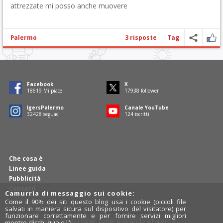
attrezzate mi posso anche muovere
Palermo
3 risposte
Tag
Facebook
X
18912
Mi piace
18221
follower
IgersPalermo
Canale YouTube
32939
seguaci
126
iscritti
Che cosa è
Linee guida
Pubblicità
Contatti
Camurrìa di messaggio sui cookie:
Come il 90% dei siti questo blog usa i cookie (piccoli file
PCDQ - Palermo Come Dove Quando
salvati in maniera sicura sul dispositivo del visitatore) per
funzionare correttamente e per fornire servizi migliori
Domande e risposte su dove, come e quando a Palermo.
mentre clicchi qua e là.