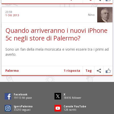
23:59
Nino
1 Ott 2013
Quando arriveranno i nuovi iPhone
5c negli store di Palermo?
Sono un fan della mela morsicata e vorrei essere tra i primi ad
averlo.
Palermo
1 risposta
Tag
Facebook
X
19299
Mi piace
18596
follower
IgersPalermo
Canale YouTube
33618
seguaci
129
iscritti