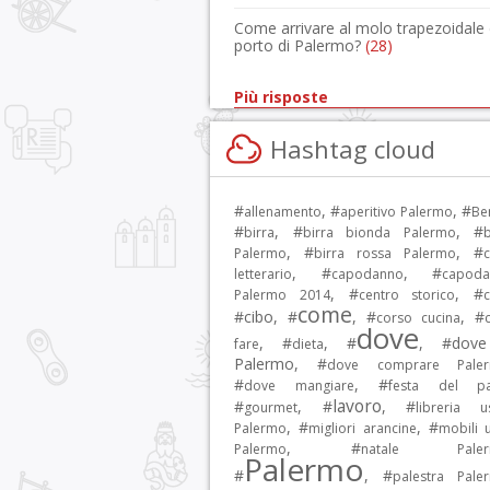
Come arrivare al molo trapezoidale 
porto di Palermo?
(28)
Più risposte
Hashtag cloud
#
, #
, #
allenamento
aperitivo Palermo
Be
#
, #
, #
birra
birra bionda Palermo
b
, #
, #
Palermo
birra rossa Palermo
c
, #
, #
letterario
capodanno
capoda
, #
, #
Palermo 2014
centro storico
c
come
#
cibo
, #
, #
, #
corso cucina
dove
, #
, #
, #
dov
fare
dieta
Palermo
, #
dove comprare Pale
#
, #
dove mangiare
festa del p
lavoro
#
, #
, #
gourmet
libreria u
, #
, #
Palermo
migliori arancine
mobili u
, #
Palermo
natale Paler
Palermo
#
, #
palestra Pale