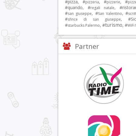
#
pizza
, #
, #
, #
pizzeria
pizzerie
pizz
#
quando
, #
, #
ristora
regali natale
#
, #
, #
san giuseppe
San Valentino
scrit
#
, #
Sic
sfince di san giuseppe
turismo
#
, #
, #
starbucks Palermo
WiFi 
Partner