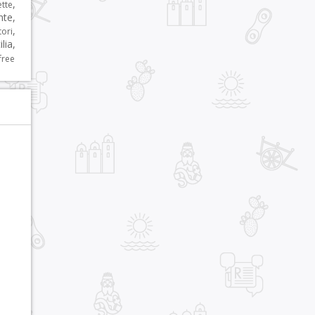
,
ette
nte
,
,
tori
ilia
,
free