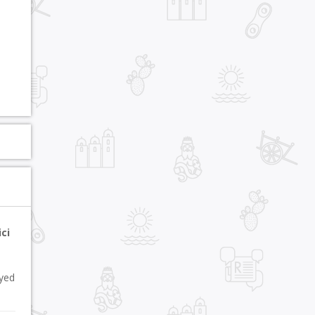
ci
oyed