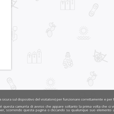
ra sicura sul dispositivo del visitatore) per funzionare correttamente e per f
é questa camurrìa di avviso che appare soltanto la prima volta che ci vis
r, scorrendo questa pagina o cliccando su qualunque suo elemento acco