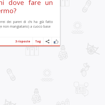
rmi dove fare un
lermo?
ei dei pareri di chi ha già fatto
 (e non mangiatario) a cuoco base
3 risposte
Tag