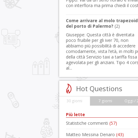
con interflora ma prima chiedi il cos
Come arrivare al molo trapezoid
del porto di Palermo?
(
2
)
Giuseppe:
Questa città è diventata
poco fruibile per gli iver 70, non
abbiamo più possibilità di accedere
comodamente, vista l’età, in molti p
della città Servizio taxi a tariffa fissa
agevolata per gli anziani. Tipo 4 cor
al...
Hot Questions
30 giorni
7 giorni
Oggi / 
Più lette
Statistiche commenti
(57)
Matteo Messina Denaro
(43)