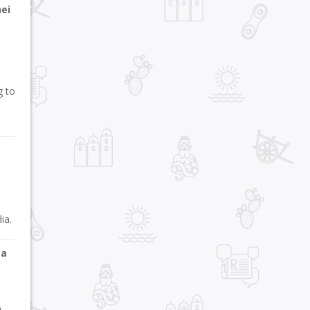
ei
p
g to
ia.
 a
i