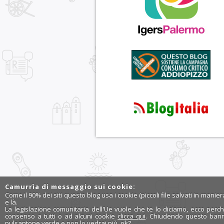
Camurrìa di messaggio sui cookie:
Come il 90% dei siti questo blog usa i cookie (piccoli file salvati in manie
e là.
La legislazione comunitaria dell'Ue vuole che te lo diciamo, ecco perch
consenso a tutti o ad alcuni cookie
clicca qui
. Chiudendo questo banne
pulsantone verde e non lo vedrai più, ok?