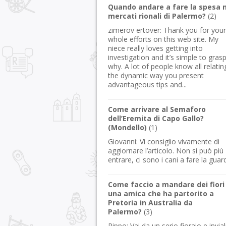
Quando andare a fare la spesa n
mercati rionali di Palermo?
(
2
)
zimerov ertover:
Thank you for your
whole efforts on this web site. My
niece really loves getting into
investigation and it’s simple to gras
why. A lot of people know all relatin
the dynamic way you present
advantageous tips and...
Come arrivare al Semaforo
dell’Eremita di Capo Gallo?
(Mondello)
(
1
)
Giovanni:
Vi consiglio vivamente di
aggiornare l’articolo. Non si può più
entrare, ci sono i cani a fare la guard
Come faccio a mandare dei fiori
una amica che ha partorito a
Pretoria in Australia da
Palermo?
(
3
)
Pippo:
Vai da un serio fioraio e invial