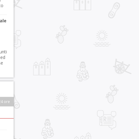
to
ale
unti
 ed
se
24 ore