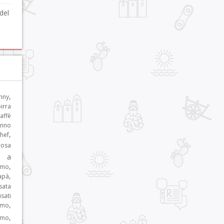
del
,
nny
irra
affè
nno
,
hef
cosa
e a
,
rmo
,
apà
sata
sati
,
mo
,
rmo