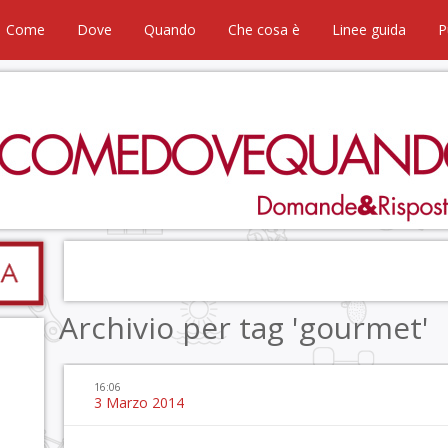
Come
Dove
Quando
Che cosa è
Linee guida
P
Archivio per tag 'gourmet'
16:06
3 Marzo 2014