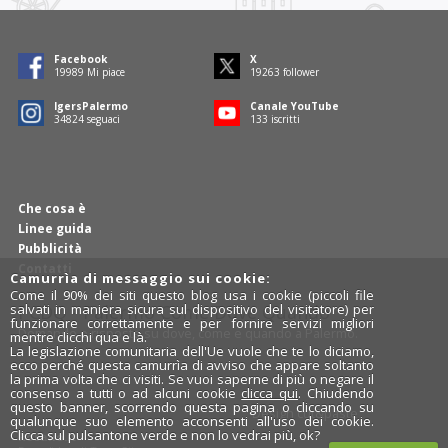
Facebook
X
19989
Mi piace
19263
follower
IgersPalermo
Canale YouTube
34824
seguaci
133
iscritti
Che cosa è
Linee guida
Pubblicità
Contatti
Camurrìa di messaggio sui cookie:
Come il 90% dei siti questo blog usa i cookie (piccoli file
PCDQ - Palermo Come Dove Quando
salvati in maniera sicura sul dispositivo del visitatore) per
funzionare correttamente e per fornire servizi migliori
Domande e risposte su dove, come e quando a Palermo.
mentre clicchi qua e là.
La legislazione comunitaria dell'Ue vuole che te lo diciamo,
ecco perché questa camurrìa di avviso che appare soltanto
la prima volta che ci visiti. Se vuoi saperne di più o negare il
consenso a tutti o ad alcuni cookie
clicca qui
. Chiudendo
questo banner, scorrendo questa pagina o cliccando su
Design
cut&paste
qualunque suo elemento acconsenti all'uso dei cookie.
Clicca sul pulsantone verde e non lo vedrai più, ok?
Rosalio.it