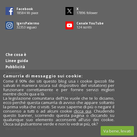
Facebook
X
18838
Mi piace
18142
follower
IgersPalermo
Canale YouTube
32796
seguaci
126
iscritti
Che cosa è
Linee guida
Pubblicità
Contatti
Camurrìa di messaggio sui cookie:
Come il 90% dei siti questo blog usa i cookie (piccoli file
PCDQ - Palermo Come Dove Quando
salvati in maniera sicura sul dispositivo del visitatore) per
funzionare correttamente e per fornire servizi migliori
Domande e risposte su dove, come e quando a Palermo.
mentre clicchi qua e là.
La legislazione comunitaria dell'Ue vuole che te lo diciamo,
ecco perché questa camurrìa di avviso che appare soltanto
la prima volta che ci visiti. Se vuoi saperne di più o negare il
consenso a tutti o ad alcuni cookie
clicca qui
. Chiudendo
questo banner, scorrendo questa pagina o cliccando su
Design
cut&paste
qualunque suo elemento acconsenti all'uso dei cookie.
Clicca sul pulsantone verde e non lo vedrai più, ok?
Rosalio.it
Da un'idea di
Tony Siino
Va bene, levati