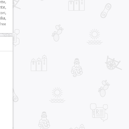
,
ette
nte
,
,
tori
ilia
,
free