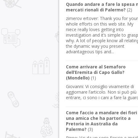
Quando andare a fare la spesa n
mercati rionali di Palermo?
(
2
)
zimerov ertover:
Thank you for your
whole efforts on this web site. My
niece really loves getting into
investigation and it’s simple to gras
why. A lot of people know all relatin
the dynamic way you present
advantageous tips and...
Come arrivare al Semaforo
dell’Eremita di Capo Gallo?
(Mondello)
(
1
)
Giovanni:
Vi consiglio vivamente di
aggiornare l’articolo. Non si può più
entrare, ci sono i cani a fare la guard
Come faccio a mandare dei fiori
una amica che ha partorito a
Pretoria in Australia da
Palermo?
(
3
)
Pippo:
Vai da un serio fioraio e invial