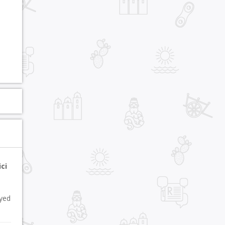
ci
oyed