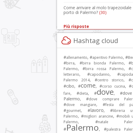
Come arrivare al molo trapezoidale 
porto di Palermo?
(30)
Più risposte
Hashtag cloud
#
, #
, #
allenamento
aperitivo Palermo
Be
#
, #
, #
birra
birra bionda Palermo
b
, #
, #
Palermo
birra rossa Palermo
c
, #
, #
letterario
capodanno
capoda
, #
, #
Palermo 2014
centro storico
c
come
#
cibo
, #
, #
, #
corso cucina
dove
, #
, #
, #
dov
fare
dieta
Palermo
, #
dove comprare Pale
#
, #
dove mangiare
festa del p
lavoro
#
, #
, #
gourmet
libreria u
, #
, #
Palermo
migliori arancine
mobili u
, #
Palermo
natale Paler
Palermo
#
, #
palestra Pale