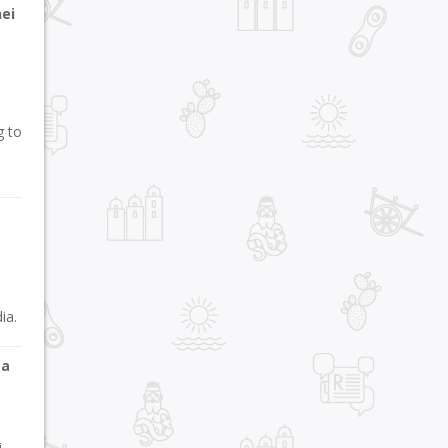
ei
p
g to
ia.
 a
i