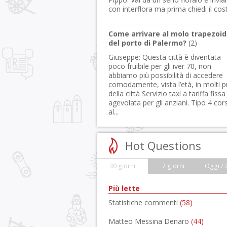
con interflora ma prima chiedi il cos
Come arrivare al molo trapezoid
del porto di Palermo?
(
2
)
Giuseppe:
Questa città è diventata
poco fruibile per gli iver 70, non
abbiamo più possibilità di accedere
comodamente, vista l’età, in molti p
della città Servizio taxi a tariffa fissa
agevolata per gli anziani. Tipo 4 cor
al...
Hot Questions
30 giorni
7 giorni
Oggi / 
Più lette
Statistiche commenti
(58)
Matteo Messina Denaro
(44)