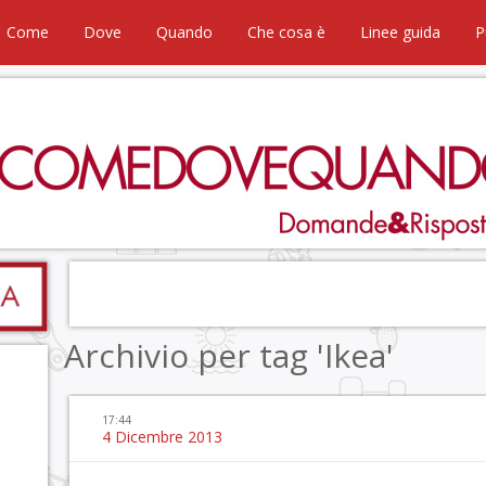
Come
Dove
Quando
Che cosa è
Linee guida
P
Archivio per tag 'Ikea'
17:44
4 Dicembre 2013