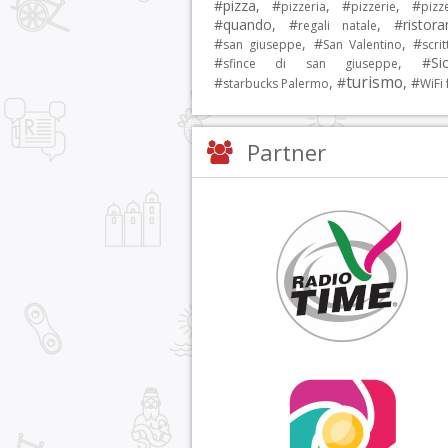
#
pizza
, #
, #
, #
pizzeria
pizzerie
pizz
#
quando
, #
, #
ristora
regali natale
#
, #
, #
san giuseppe
San Valentino
scrit
#
, #
Sic
sfince di san giuseppe
turismo
#
, #
, #
starbucks Palermo
WiFi 
Partner