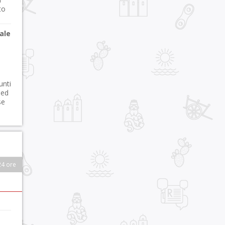
to
ale
unti
 ed
se
24 ore