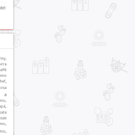
del
,
nny
irra
affè
nno
,
hef
cosa
e a
,
rmo
,
apà
sata
sati
,
mo
,
rmo